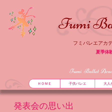
Fumi ​Ba
フミバレエアカ
夏季体
Fumi Ballet Aca
ＨＯＭＥ
子供バレエ
大人
発表会の思い出